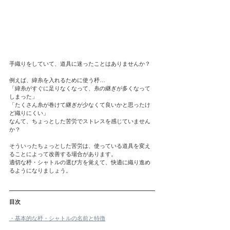
手織りをしていて、道具に迷ったことはありませんか？
例えば、緯糸を入れるために使う杼…
「緯糸がすぐに足りなくなって、糸の継ぎが多くなって
しまった」
「たくさん糸が巻けて継ぎが少なくて良いかと思ったけ
ど織りにくい」
なんて、ちょっとした苦労でストレスを感じていません
か？
そういったちょっとした苦労は、使っている道具を変え
ることによって改善する場合があります。
適切な杼・シャトルの選び方を覚えて、快適に織り進め
るようになりましょう。
目次
・基本的な杼・シャトルの名前と特徴