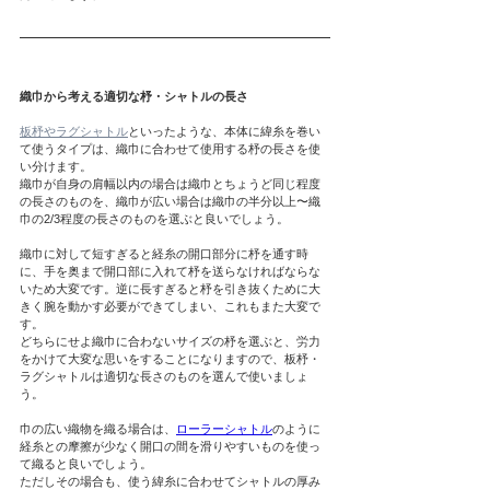
織巾から考える適切な杼・シャトルの長さ
板杼やラグシャトル
といったような、本体に緯糸を巻い
て使うタイプは、織巾に合わせて使用する杼の長さを使
い分けます。
織巾が自身の肩幅以内の場合は織巾とちょうど同じ程度
の長さのものを、織巾が広い場合は織巾の半分以上〜織
巾の2/3程度の長さのものを選ぶと良いでしょう。
織巾に対して短すぎると経糸の開口部分に杼を通す時
に、手を奥まで開口部に入れて杼を送らなければならな
いため大変です。逆に長すぎると杼を引き抜くために大
きく腕を動かす必要ができてしまい、これもまた大変で
す。
どちらにせよ織巾に合わないサイズの杼を選ぶと、労力
をかけて大変な思いをすることになりますので、板杼・
ラグシャトルは適切な長さのものを選んで使いましょ
う。
巾の広い織物を織る場合は、
ローラーシャトル
のように
経糸との摩擦が少なく開口の間を滑りやすいものを使っ
て織ると良いでしょう。
ただしその場合も、使う緯糸に合わせてシャトルの厚み