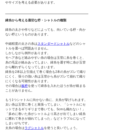
やサイズを考える必要があります。
緯糸から考える適切な杼・シャトルの種類
緯糸の太さや作りなどによっても、向いている杼・向か
ない杼というものがあります。
中細程度の太さの糸は
スタンダードシャトル
などのシャ
トルを選べば問題ありません。
しかしながら例外があります。
モヘア糸など絡みやすい糸の場合は玉管に糸を巻くと、
糸の毛足が絡みあってしまい、緯糸を通す時に糸が玉管
から離れずらくなってしまいます。
緯糸を2本以上引揃えて巻く場合も2本の糸がズレて織り
にくく、張りの強い糸は玉管から糸がズレて崩れて織り
にくくなる可能性があります。
その場合は
板杼
を使って緯糸を入れたほうが糸が絡まる
ことがありません。
もう1つシャトルに向かない糸に、太糸が挙げられます。
太い糸は玉管に巻くと嵩張ってしまい、「シャトルにセ
ットできるギリギリまで巻いても、5cmも織れない！」
「多めに巻いた糸がシャトルより高さが出てしまい経糸
に擦れて巻きが崩れてしまった」などトラブルになって
しまいがちです。
太糸の場合は
ラグシャトル
を使うと良いでしょう。