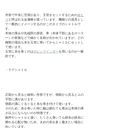
舟形で中央に空洞があり、玉管をセットするための
金ヒ
ゴ
と呼ばれる金属棒が渡っています。機織りの道具とし
て一般的にイメージするのがこのタイプのシャトルで
す。
本体の厚みや先端部の形状、車（本体下部にあるローラ
ー）の有無などで細かく名称が分かれていますが、どの
種類の場合も糸を玉管に巻いてからシャトルにセットし
て使います。
玉管に糸を巻くのは
ボビンワインダー
を用いるのが一般
的です。
・ラグシャトル
正面から見ると細長い舟形ですが、側面から見るとエの
字型に溝があります。
側面の溝にぐるぐると糸を巻き付けて使います。
そのため、糸を巻いた時に幅は膨れても厚みは本体の厚
さ以上にならないのが特徴です。
板杼やシャトルと違い、たくさん巻いても緯糸が経糸に
擦れる心配が無いため、太めの糸を多く撒きたい場合に
向いています。