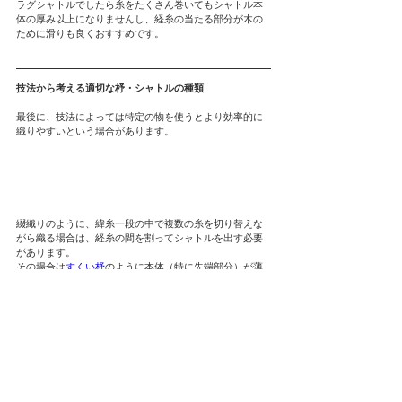
ラグシャトルでしたら糸をたくさん巻いてもシャトル本
体の厚み以上になりませんし、経糸の当たる部分が木の
ために滑りも良くおすすめです。
技法から考える適切な杼・シャトルの種類
最後に、技法によっては特定の物を使うとより効率的に
織りやすいという場合があります。
綴織りのように、緯糸一段の中で複数の糸を切り替えな
がら織る場合は、経糸の間を割ってシャトルを出す必要
があります。
その場合は
すくい杼
のように本体（特に先端部分）が薄
くなっているものを使うと織りやすくなります。
先が尖った
網針
も板杼に比べて経糸に引っかかりにくい
のでおすすめです。
以上のように、糸や技法・織るものによって適した杼・
シャトルが変わってきます。