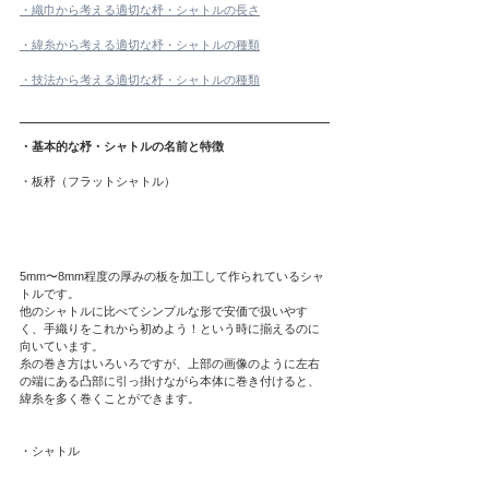
・織巾から考える適切な杼・シャトルの長さ
・緯糸から考える適切な杼・シャトルの種類
・技法から考える適切な杼・シャトルの種類
・基本的な杼・シャトルの名前と特徴
・板杼（フラットシャトル）
5mm〜8mm程度の厚みの板を加工して作られているシャ
トルです。
他のシャトルに比べてシンプルな形で安価で扱いやす
く、手織りをこれから初めよう！という時に揃えるのに
向いています。
糸の巻き方はいろいろですが、上部の画像のように左右
の端にある凸部に引っ掛けながら本体に巻き付けると、
緯糸を多く巻くことができます。
・シャトル