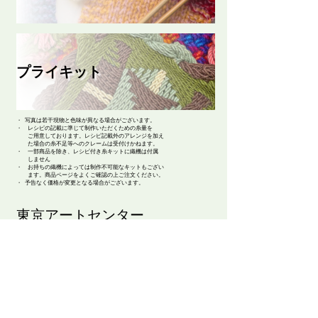
プライキット
・ 写真は若干現物と色味が異なる場合がござい
ます。
・ レシピの記載に準じて制作いただくための糸量を
ご用意しております。レシピ記載外のアレンジを加え
た場合の糸不足等へのクレームは受付けかねます。
​・ 一部商品を除き、レシピ付き糸キットに織機は付属
しません
・ お持ちの織機によっては制作不可能なキットもござい
ます。商品ページをよくご確認の上ご注文ください。
・ 予告なく価格が変更となる場合がございます。
​東京アートセンター
弊社は、1975年創業の本格的に学べる手織り教室としてスタ
ートいたしました。手織りを素材から学べるように、併設され
たオリジナル糸専門店では、 絹・毛・綿・麻という天然繊維
から生み出された品質の高い糸を取り扱っております。色彩豊
かな糸は、手織り、手編み、その他様々な技法に適し、数多く
の評価のお声を頂いております。専門のスタッフが、あなたの
「つくりたいもの」をお手伝いいたします。
〒104-0061
​東京都中央区銀座3-11-1 ニュー銀座ビル4F