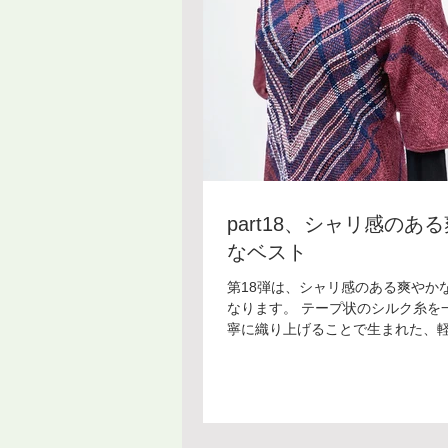
part18、シャリ感のあ
なベスト
第18弾は、シャリ感のある爽やか
なります。 テープ状のシルク糸を
寧に織り上げることで生まれた、
らりとした肌触り。風を通す透け
しが強まる中でも涼やかに身を包
うです！ やわらかなローズピンク
色と爽やかな白のラインが重なり
か異国の民族衣装を思わせながら