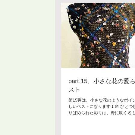
装いに自然と溶け込んでくれます
らではの豊かな表情と、シルクの
を楽しみながら、自分らしく彩っ
です！ このようにボードウィービ
だけでなく、夏用の糸でウェアを
できます。 これからもご紹介して
で、楽しみにお待ちいただけると
す！ ＊＊＊＊＊＊＊＊＊ ボード
教室 [銀座教室] 受講料：¥8,800/
¥5,500) 開講日：第１・第３金曜
13:30〜16:00 講 師：田巻夕起
いてはフォーム・メール・電話に
お問い合わせください。
part.15、小さな花の愛
スト
第15弾は、小さな花のようなポイ
しいベストになります🌷🌼 ひと
りばめられた彩りは、野に咲く名
ちがベストの上で可憐に咲いてい
す。 オリーブの織り地の上に花々
浮かび上がり、鮮やかなブルーの