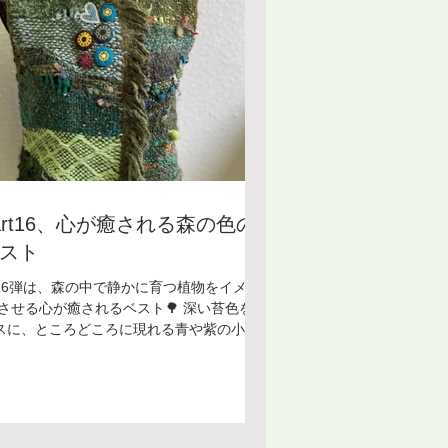
art16、心が癒される森の色の
スト
16弾は、森の中で静かに育つ植物をイメー
 させる心が癒されるベスト🌳 深い苔色をベ
スに、ところどころに現れる青や紫の小さ
花、蛍光のような緑と土の中の鉱石のよう
 オレンジ… それらが自然に混ざり合ってい
偶然生まれた光景のように見えます 森の一
を纏う感覚に近い世界観がありますね。 こ
ウェアには、そんな静かな自然の時間が織