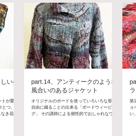
。手織りな
リジナルアイテムを作ることができます。 こ
り
上質な涼感
れからもご紹介していきますので、楽しみに
も
てくれそう
お待ちいただけると嬉しいです！ ＊＊＊＊＊
ボ
ングは毛糸
＊＊＊＊ ボードウィービング教室 [銀座教室]
リ
作ることも
受講料：¥8,800/月(入会金：¥5,500) 開講日：
か
いきますの
第１・第３金曜日 時 間：13:30〜16:00 講
待
嬉しいで
師：田巻夕起子 お教室についてはフォーム・
＊
ウィービング
メール・電話にてお気軽にお問い合わせくだ
講料
月(入会金：
さい。
１
日 時 間：
師
子 お教室につ
メ
てお気軽に
さ
らしいベ
part.14、アンティークのような
p
風合いのあるジャケット
ラ
ントが愛ら
オリジナルのボードを使っていろいろな形を
第
つひとつ、散
自由に織ることの出来る「ボードウィービン
ョ
もなき花た
グ」 その講師による個性的でおしゃれなウェ
い
るようで
アをご紹介いたします。 第14弾は、アンティ
み
がやさしく
ークのような風合いのあるジャケット さまざ
す
ラインは流
まな糸や技法が織り重なり、複雑な表現をさ
し