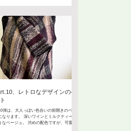
ービングは手芸に慣れていない方でも簡単
オリジナルショールを作ることができま
。 これからもご紹介していきますので、楽
みにお待ちいただけると嬉しいです！ ＊＊
＊＊＊＊＊＊ ボードウィービング教室 [銀
室] 受講料：¥8,800/月(入会金：¥5,500)
講日：第１・第３金曜日 時 間：13:30〜
6:00 講 師：田巻夕起子 お教室については
ォーム・メール・電話にてお気軽にお問い
わせください。
art.10、レトロなデザインのベ
ト
10弾は、大人っぽい色合いの前開きのベス
になります。 深いワインとミルクティーの
うなベージュ。 渋めの配色ですが、可愛さ
感じるレトロなデザインの手織りのウェア