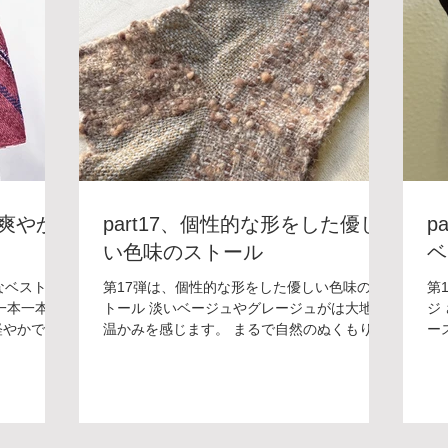
る爽やか
part17、個性的な形をした優し
p
い色味のストール
ベ
なベストに
第17弾は、個性的な形をした優しい色味のス
第
一本一本丁
トール 淡いベージュやグレージュがは大地の
ジ
軽やかでさ
温かみを感じます。 まるで自然のぬくもりを
ー
感が、日差
纏える一枚。 ストールの形にもこだわりがあ
な
んでくれそ
り、素朴でありながらアートなアイテム。ボ
な
に、深い藍
ードウィービングだからこそできる個性的な
て
合い、どこ
形になっていて、使う人の日常を楽しませて
部
も、現代の
くれます。 のようにボードウィービングはオ
の