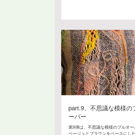
されます🌸 四角にデザインした部
る桜の景色のように見えます✨ こ
ったりな素敵なジャケットですね。
ィービングは好きなカラーで組み
リジナルウェアを作ることができま
からもご紹介していきますので、
待ちいただけると嬉しいです！ ＊
＊＊＊ ボードウィービング教室 [銀
講料：¥8,800/月(入会金：¥5,500
１・第３金曜日 時 間：13:30〜16
師：田巻夕起子 お教室については
メール・電話にてお気軽にお問い
さい。
part.9、不思議な模様
ーバー
第9弾は、不思議な模様のプルオー
ベージュとブラウンをベースにし