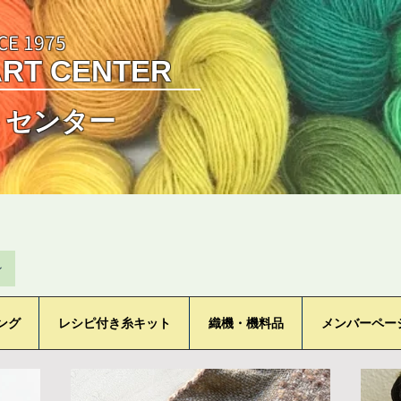
CE 1975
ART CENTER
トセンター
ン
ング
レシピ付き糸キット
織機・機料品
メンバーペー