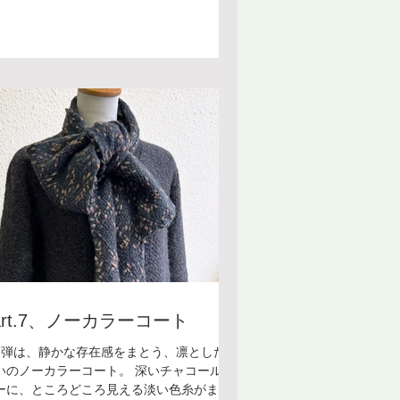
なります。 機械織りには出せないふんわり
織られた糸の凹凸が、優しさと穏やかな心
よさを感じさせます。手仕事の温もりが、
のお出かけを少しだけ特別なものに感じさ
てくれそうです。 このようにボードウィー
ングはオリジナルデザインのウェアを作る
が出来ます。これからもご紹介していきま
ので、楽しみにお待ちいただけると嬉しい
す！ ＊＊＊＊＊＊＊＊＊ ボードウィービン
室 [銀座教室] 受講料：¥8,800/月(入会
：¥5,500) 開講日：第１・第３金曜日 時
：13:30〜16:00 講 師：田巻夕起子 お教室
ついてはフォーム・メール・電話にてお気
にお問い合わせください。
art.7、ノーカラーコート
7弾は、静かな存在感をまとう、凛とした佇
いのノーカラーコート。 深いチャコールグ
ーに、ところどころ見える淡い色糸がまざ