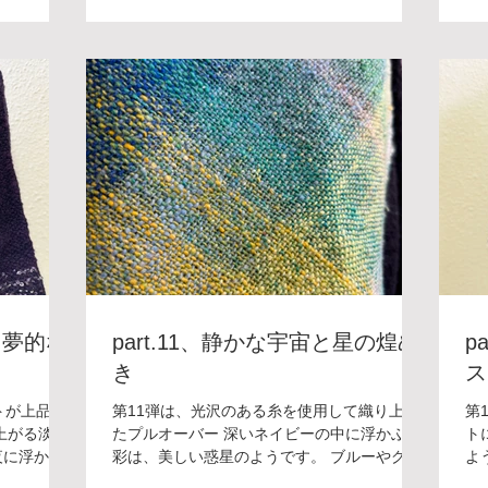
森の中にい
れた素敵な織り生地が魅力のウェアです。 モ
ィ
せてくれま
ヘヤやループ状の毛糸、裂いた布生地…等を
に
と、同じ配置
織り込む事により立体的な凹凸が生まれ、ま
す
さえ愛おし
るで年月を経た布に自然に刻んまれた記憶の
し
ようにボー
ようなアンティークっぽさを感じます。 ジャ
＊
ナルウェア
ケット自体はアシンメトリーなデザインで存
座教
もご紹介し
在感を引き立てるためのデザインとなってい
開
いただける
ますね。日常に溶け込みながらも、他にはな
1
＊ ボードウ
いオシャレを主張する一着になります。 この
フ
8,800/月
ようにボードウィービングはアートなオリジ
合
・第３金曜日
ナルウェアを作ることができます。 これから
田巻夕起子 お
もご紹介していきますので、楽しみにお待ち
・電話にて
いただけると嬉しいです！ ＊＊＊＊＊＊＊＊
＊ ボードウィービング教室 [銀座教室] 受講
料：¥8,800/月(入会金：¥5,500) 開講日：第
幻夢的な
part.11、静かな宇宙と星の煌め
p
１・第３金曜日 時 間：13:30〜16:00 講
き
ス
師：田巻夕起子...
トが上品な
第11弾は、光沢のある糸を使用して織り上げ
第
上がる淡い
たプルオーバー 深いネイビーの中に浮かぶ色
ト
夜に浮かぶ
彩は、美しい惑星のようです。 ブルーやグリ
よ
囲気に心癒
ーン、ほんの少しのイエロー、様々な色の光
を