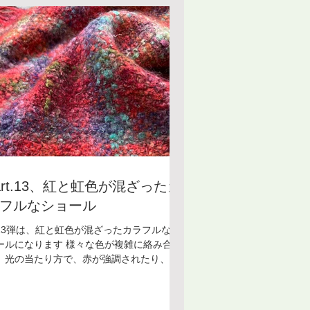
込まれております。その中にあるブローチ
、とてもチャーミングですね！ このように
ードウィービングは自分の世界観を表すオ
ジナルウェアを作ることができます。 これ
らもご紹介していきますので、楽しみにお
ちいただけると嬉しいです！ ＊＊＊＊＊＊
＊＊ ボードウィービング教室 [銀座教室] 受
：¥8,800/月(入会金：¥5,500) 開講日：第
・第３金曜日 時 間：13:30〜16:00 講
：田巻夕起子 お教室についてはフォーム・
ール・電話にてお気軽にお問い合わせくだ
い。
art.13、紅と虹色が混ざったカ
フルなショール
13弾は、紅と虹色が混ざったカラフルなシ
ールになります 様々な色が複雑に絡み合
、光の当たり方で、赤が強調されたり、青
がかったり……様々な表情を見せてくれま
。 シンプルな洋服に合せると、色を纏う美
いコーディネートになりますね🌈 ボードウ