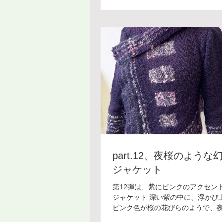
れる小川や風の通り道のようで、
るような生命のぬくもりを感じさ
す🪵🌿🍃 手織りならではの質感
のない小さな花々。その不揃いさ
く思える素敵なウェアですね この
ドウィービングはアートなオリジ
を作ることができます。 これから
ていきますので、楽しみにお待ち
と嬉しいです！ ＊＊＊＊＊＊＊＊
ィービング教室 [銀座教室] 受講料：¥
(入会金：¥5,500) 開講日：第１
時 間：13:30〜16:00 講 師：
教室についてはフォーム・メール
お気軽にお問い合わせください。
part.12、夜桜のような
ジャケット
第12弾は、紫にピンクのアクセン
ジャケット 深い紫の中に、浮かび
ピンク色が桜の花びらのようで、
桜…「夜桜」のような幻夢的な雰