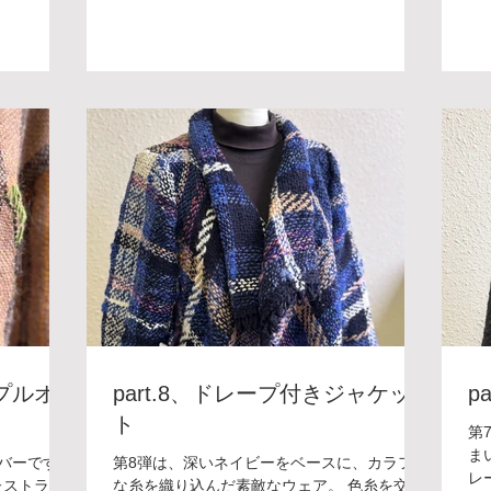
分は窓に映
を集めて織り込んだ神秘的なデザインは星の
に
の時期にぴ
煌めきと静かな宇宙を思わせます🪐✨ ボード
と
 ボードウ
ウィービングは自分の世界観をウェアに表す
地
合わせてオ
ことができます。これからもご紹介していき
冬
す。 これ
ますので、楽しみにお待ちいただけると嬉し
せ
楽しみにお
いです！ ＊＊＊＊＊＊＊＊＊ ボードウィービ
ビ
＊＊＊＊＊
ング教室 [銀座教室] 受講料：¥8,800/月(入会
事
座教室] 受
金：¥5,500) 開講日：第１・第３金曜日 時
す
) 開講日：第
間：13:30〜16:00 講 師：田巻夕起子 お教室
で
:00 講
についてはフォーム・メール・電話にてお気
グ教
フォーム・
軽にお問い合わせください。
金
合わせくだ
間
に
軽
のプルオ
part.8、ドレープ付きジャケッ
p
ト
第
ま
バーです。
第8弾は、深いネイビーをベースに、カラフル
レ
たストライ
な糸を織り込んだ素敵なウェア。 色糸を交差