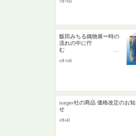
7月14日
飯田みちる織物展ー時の
流れの中に佇
む
2026.6.30(火)〜
6月16日
7.5(日)
もじり織と絣の
手織り布の展示と販売
isager社の商品 価格改定のお
せ
4月6日