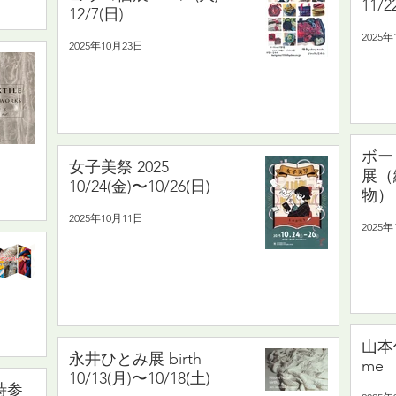
11/2
12/7(日)
2025年
2025年10月23日
ボー
女子美祭 2025
展（
10/24(金)〜10/26(日)
物） 
2025年10月11日
2025年
山本信
永井ひとみ展 birth
me 
10/13(月)〜10/18(土)
時参