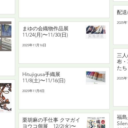
配送
2025年
まゆの会織物作品展
11/24(月)〜11/30(日)
2025年11月16日
三人
布・
たち 
Hitujigusa手織展
11/2
2025年
11/8(土)〜11/16(日)
2025年11月8日
福島
栗胡麻の手仕事 クマガイ
Sile
ヨウコ個展 12/2(火)〜