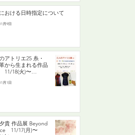
における日時指定について
11月9日
のアトリエ25 糸・
革から生まれる作品
11/18(火)〜
9(土)
11月1日
夕貴 作品展 Beyond
nce 11/17(月)〜