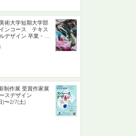
美術大学短期大学部
インコース テキス
ルデザイン 卒業・修
作学外展 2/12(木)〜
日
(日)
th新制作展 受賞作家展
ペースデザイン
日)〜2/7(土)