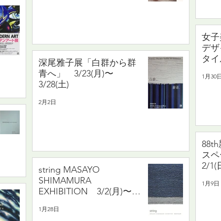
女子
デザ
タイ
深尾雅子展「白群から群
了制
青へ」 3/23(月)〜
1月30
2/15
3/28(土)
2月2日
88
ス
2/1(
string MASAYO
SHIMAMURA
1月9日
EXHIBITION 3/2(月)〜
3/7(土)
1月28日