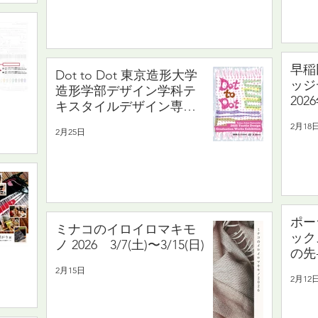
早稲
Dot to Dot 東京造形大学
ッジ
造形学部デザイン学科テ
20
キスタイルデザイン専攻
イ
領域 大学院修士課程デザ
2月18
2/19
2月25日
イン研究領域 2025年度有
志卒業制作・終了制作
展 3/11(水)〜3/1５(日)
ポー
ミナコのイロイロマキモ
ック
ノ 2026 3/7(土)〜3/15(日)
の先-
2月15日
2月12