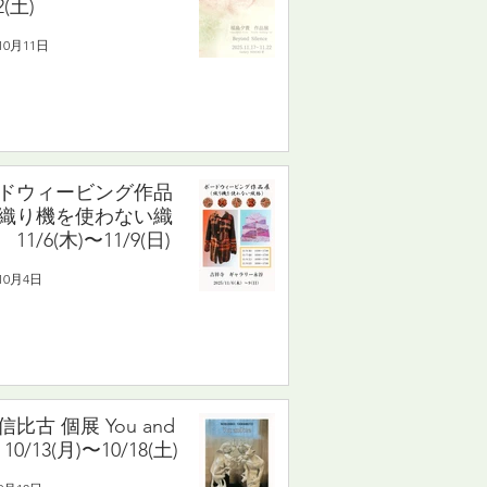
2(土)
10月11日
ドウィービング作品
織り機を使わない織
11/6(木)〜11/9(日)
10月4日
比古 個展 You and
10/13(月)〜10/18(土)