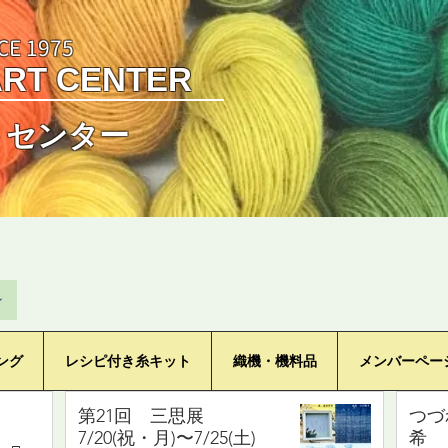
CE 1975
ART CENTER
トセンター
ン
ング
レシピ付き糸キット
織機・機料品
メンバーペー
第21回 三思展
つづ
7/20(祝・月)〜7/25(土)
希