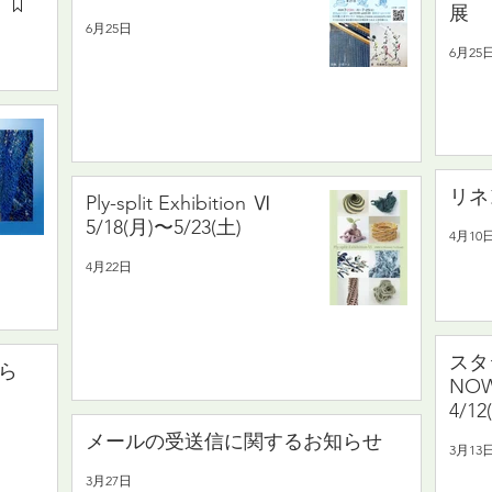
6月25日
ス
6月25
6/13
リネ
Ply-split Exhibition Ⅵ
5/18(月)〜5/23(土)
4月10
4月22日
スタ
知ら
NOW
4/12
メールの受送信に関するお知らせ
3月13
3月27日