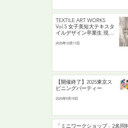
TEXTILE ART WORKS
Vol.5 女子美短大テキスタ
イルデザイン卒業生 現職
教員×若手作家
2025年10月11日
11/17(月)〜11/22(土)
【開催終了】2025東京ス
ピニングパーティー
2025年9月19日
「ミニワークショップ」2名同