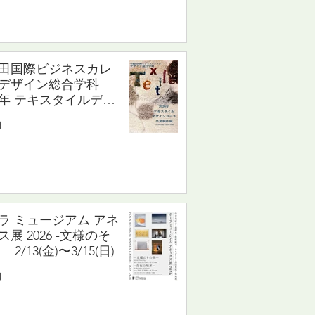
田国際ビジネスカレ
デザイン総合学科
26年 テキスタイルデザ
ンコース卒業制作展
日
(木)〜2/24(火)
ラ ミュージアム アネ
ス展 2026 -文様のそ
 2/13(金)〜3/15(日)
日