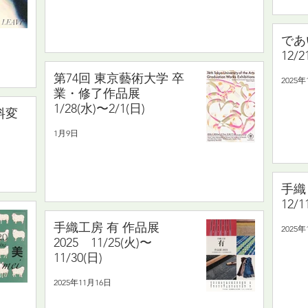
であい
12/2
第74回 東京藝術大学 卒
2025年
業・修了作品展
1/28(水)〜2/1(日)
料変
1月9日
手織
12/1
手織工房 有 作品展
2025年
2025 11/25(火)〜
11/30(日)
2025年11月16日