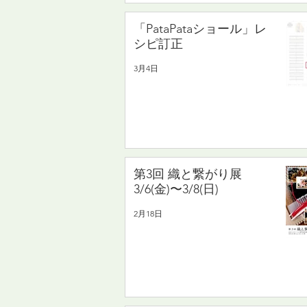
「PataPataショール」レ
シピ訂正
3月4日
第3回 織と繋がり展
3/6(金)〜3/8(日)
2月18日