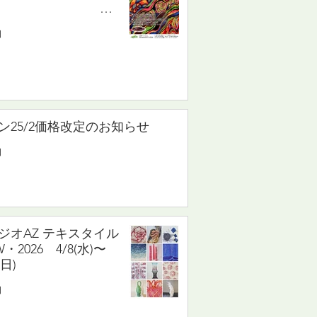
展
トロマトライト
日
(土)〜7/15(水)
ン25/2価格改定のお知らせ
日
ジオAZ テキスタイル
・2026 4/8(水)〜
(日)
日