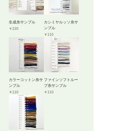
生成糸サンプル
カシミヤルッソ糸サ
ンプル
価格
￥220
価格
￥110
カラーコットン糸サ
ファインソフトルー
ンプル
プ糸サンプル
価格
価格
￥110
￥110