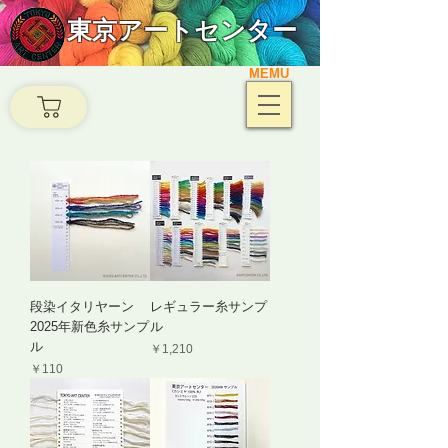
東京アートセンター
MEMU
段染イタリヤーン
レギュラー糸サンプ
2025年新色糸サンプ
ル
ル
価格
￥1,210
価格
￥110