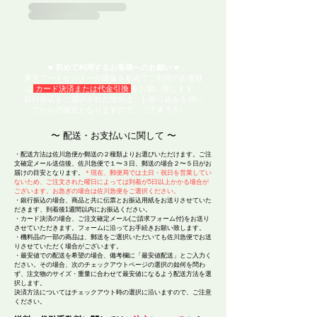
■ 初めて利用するお客様へのお願い ■
東京アートセンターの通販を初めてご利用のお客様
は
カード決済または代金引換
をお願い致します。
銀行振込をご選択された場合は、お振り込みを頂い
てからの発送となりますので、ご了承下さい。
​〜 配送・お支払いに関して 〜
・配送方法は佐川急便か郵送の２種類よりお選びいただけます。ご注
文確定メール送信後、佐川急便で１〜３日、郵送の場合２〜５日がお
届けの目安となります。
＊現在、郵便局では土日・祝日を営業してい
ないため、ご注文された曜日によっては到着が5日以上かかる場合が
ございます。お急ぎの場合は佐川急便をご選択ください。
・銀行振込の場合、商品と共に伝票とお振込用紙をお送りさせていた
だきます、到着後1週間以内にお振込ください。
・カード決済の場合、ご注文確定メール(ご請求フォーム付)をお送り
させていただきます。
フォームに沿って
お手続きお願い致します。
・機料品の一部の商品は、郵送をご選択いただいても佐川急便でお送
りさせていただく場合がございます。
・最安値での配送を希望の場合、備考欄に「最安値配送」とご入力く
ださい。その場合、次のチェックアウトページの選択の如何を問わ
ず、注文物のサイズ・重量に合わせて最安値になるよう配送方法を選
択します。
決済方法については
チェックアウト時の選択に沿いますので、ご注意
ください。