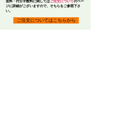
送料・代引手数料​に関しては
ご注文について
のペー
ジに
詳細がございますので、そちらをご参照下さ
い。
ご注文についてはこちらから
​東京アートセンター
弊社は、1975年創業の本格的に学べる手織り教室としてスタ
ートいたしました。手織りを素材から学べるように、併設され
たオリジナル糸専門店では、 絹・毛・綿・麻という天然繊維
から生み出された品質の高い糸を取り扱っております。色彩豊
かな糸は、手織り、手編み、その他様々な技法に適し、数多く
の評価のお声を頂いております。専門のスタッフが、あなたの
「つくりたいもの」をお手伝いいたします。
〒104-0061
​東京都中央区銀座3-11-1 ニュー銀座ビル4F
TEL ：
03-3546-8880
E-mail ：
info@artcenter.co.jp
営業時間：10:00～18:30 (土日～17:30）
定休日 ： 祝祭日・第1日曜
LINE友だち追加