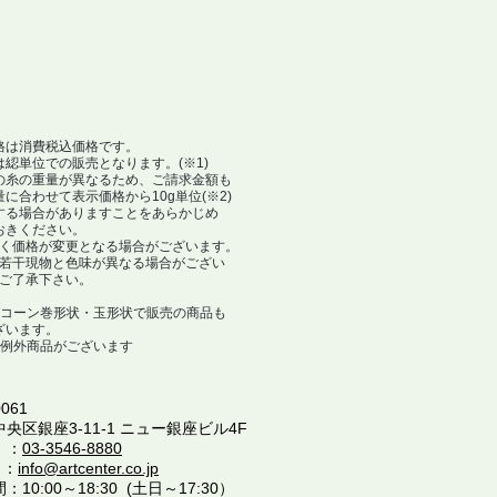
格は消費税込価格です。
は綛単位での販売となります。(※1)
の糸の重量が異なるため、ご請求金額も
合わせて表示価格から10g単位(※2)
る場合がありますことをあらかじめ
きください。
告なく価格が変更となる場合がございます。
は若干現物と色味が異なる場合がござい
ご了承下さい。
部コーン巻形状・玉形状で販売の商品も
ます。
部例外商品がございます
061
中央区銀座3-11-1 ニュー銀座ビル4F
 ：
03-3546-8880
 ：
info@artcenter.co.jp
10:00～18:30 (土日～17:30）