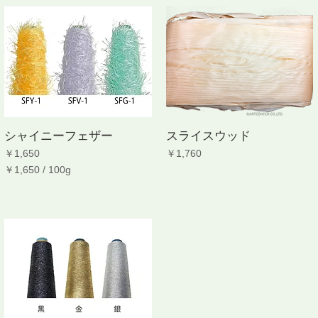
シャイニーフェザー
スライスウッド
価格
価格
￥1,650
￥1,760
￥1,650
/
100g
￥
1
,
6
5
0
／
1
0
0
g