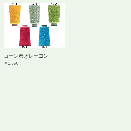
コーン巻きレーヨン
価格
￥1,650