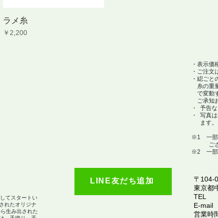
ラメ糸
価格
￥2,200
・表示価
・ご注文
・綛ごと
糸の重量に
で変動す
ご承知お
​・ 予
・ 写真
ます。
※1 一
ござい
※2 一
〒104-0
LINE友だち追加
​東京都
TEL
としてスタートい
されたオリジナ
E-mail
から生み出された
営業時間：
は、手織り、手