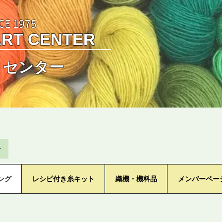
CE 1975
ART CENTER
トセンター
ン
ング
レシピ付き糸キット
織機・機料品
メンバーペー