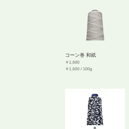
コーン巻 和紙
価格
￥1,600
￥1,600
/
100g
￥
1
,
6
0
0
／
1
0
0
g