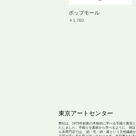
ポップモール
価格
￥1,760
​東京アートセンター
弊社は、1975年創業の本格的に学べる手織り教室
たしました。手織りを素材から学べるように、併設
ル糸専門店では、 絹・毛・綿・麻という天然繊維
品質の高い糸を取り扱っております。色彩豊かな糸