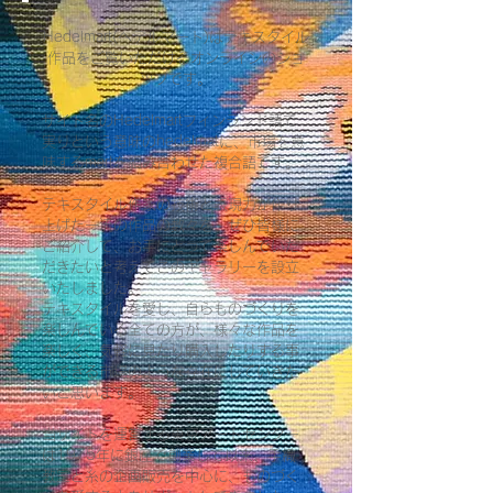
Hedelmart(ヘデルマート)はテキスタイル
作品をご覧いただけるオンラインのショ
ップです。
サイト名のHedelmartフィンランド語で
実りという意味のhedelmatに、市場を意
味するmartを組み合わせた複合語です。
テキスタイル作家の技術と表現力が作り
上げた一流の作品の数々を、ぜひ皆様に
ご紹介して、お手にとって楽しんでいた
だきたいと考えてこのギャラリーを設立
いたしました。
テキスタイルを愛し、自らものづくりを
楽しんでいる全ての方が、様々な作品を
楽しく、気軽に見たり購入したりする事
ができる市場のような存在にしていきた
いと思います。
当サイトを運営する東京アートセンター
は1975年に銀座で創業して以来、手織
教室と糸の企画販売を中心に、ものづく