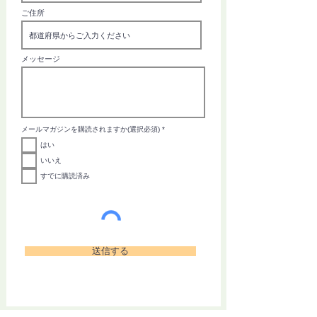
ご住所
メッセージ
必
メールマガジンを購読されますか(選択必須)
*
須
項
はい
目
いいえ
すでに購読済み
送信する