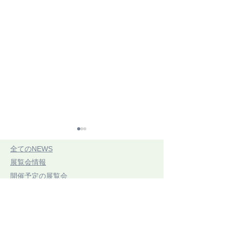
​全てのNEWS
​展覧会情報
​開催予定の展覧会
​開催中展覧会
​展示レポート
CONNECTING
第21回 三思
​手織りのコラム
ARTIFACTSつながるかた
7/20(祝・月)〜7/
​お知らせ