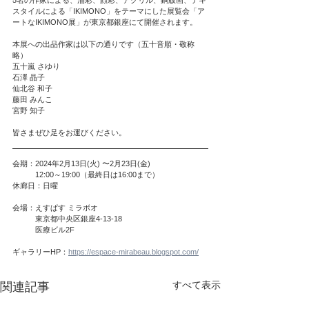
スタイルによる「IKIMONO」をテーマにした展覧会「ア
ートなIKIMONO展」が東京都銀座にて開催されます。
本展への出品作家は以下の通りです（五十音順・敬称
略）
五十嵐 さゆり
石澤 晶子
仙北谷 和子
藤田 みんこ
宮野 知子
皆さまぜひ足をお運びください。
会期：2024年2月13日(火) 〜2月23日(金)　
　　　12:00～19:00（最終日は16:00まで）
休廊日：日曜
会場：えすぱす ミラボオ
　　　東京都中央区銀座4-13-18
　　　医療ビル2F
ギャラリーHP：
https://espace-mirabeau.blogspot.com/
すべて表示
関連記事