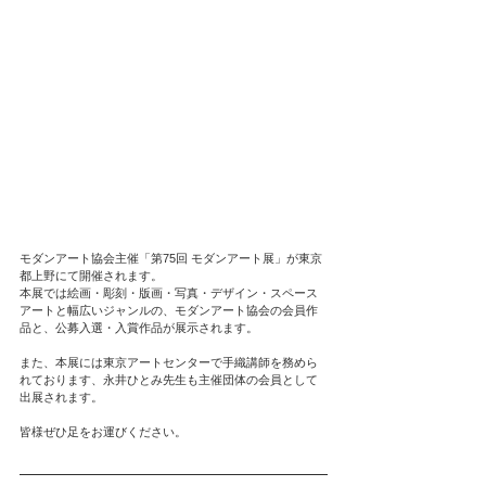
モダンアート協会主催「第75回 モダンアート展」が東京
都上野にて開催されます。
本展では絵画・彫刻・版画・写真・デザイン・スペース
アートと幅広いジャンルの、モダンアート協会の会員作
品と、公募入選・入賞作品が展示されます。
また、本展には東京アートセンターで手織講師を務めら
れております、永井ひとみ先生も主催団体の会員として
出展されます。
皆様ぜひ足をお運びください。