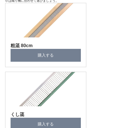
巾は織り機に合わせて選びましょう。
粗筬 80cm
購入する
くし筬
購入する