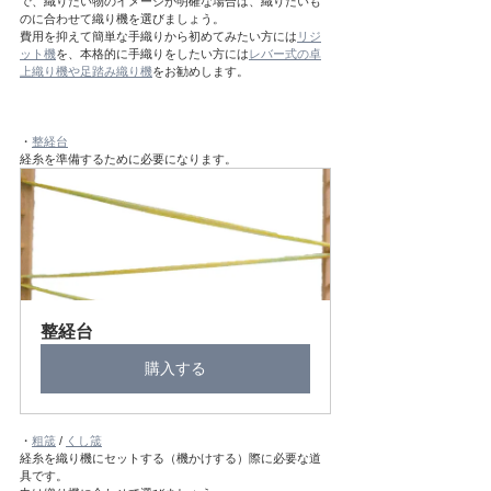
で、織りたい物のイメージが明確な場合は、織りたいも
のに合わせて織り機を選びましょう。
費用を抑えて簡単な手織りから初めてみたい方には
リジ
ット機
を、本格的に手織りをしたい方には
レバー式の卓
上織り機や足踏み織り機
をお勧めします。
・
整経台
経糸を準備するために必要になります。
整経台
購入する
・
粗筬
 / 
くし筬
経糸を織り機にセットする（機かけする）際に必要な道
具です。