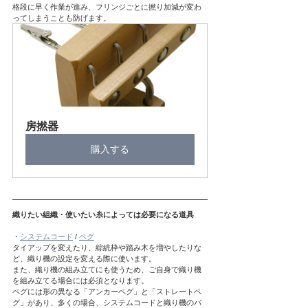
格段に早く作業が進み、フリンジごとに撚り加減が変わ
ってしまうことも防げます。
房撚器
購入する
織りたい組織・使いたい糸によっては必要になる道具
・
システムコード
 / 
ペグ
タイアップを変えたり、綜絖枠や踏み木を増やしたりな
ど、織り機の設定を変える際に使います。
また、織り機の組み立てにも使うため、ご自身で織り機
を組み立てる場合には必須となります。
ペグには形の異なる「アンカーペグ」と「ストレートペ
グ」があり、多くの場合、システムコードと織り機のパ