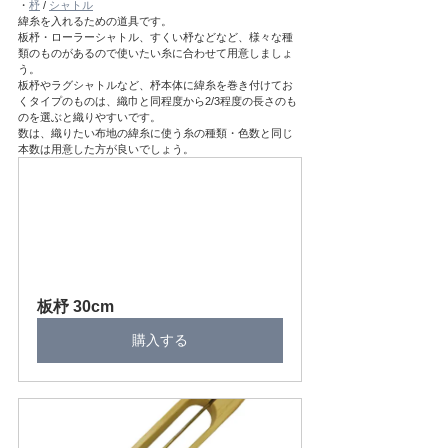
・
杼
 / 
シャトル
緯糸を入れるための道具です。
板杼・ローラーシャトル、すくい杼などなど、様々な種
類のものがあるので使いたい糸に合わせて用意しましょ
う。
板杼やラグシャトルなど、杼本体に緯糸を巻き付けてお
くタイプのものは、織巾と同程度から2/3程度の長さのも
のを選ぶと織りやすいです。
数は、織りたい布地の緯糸に使う糸の種類・色数と同じ
本数は用意した方が良いでしょう。
板杼 30cm
購入する