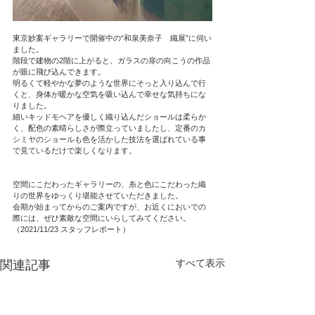
東京妙案ギャラリーで開催中の“和泉美奈子　織展”に伺い
ました。
階段で建物の2階に上がると、ガラスの扉の向こうの作品
が眼に飛び込んできます。
明るくて軽やかな夢のような世界にそっと入り込んで行
くと、身体が暖かな空気を吸い込んで幸せな気持ちにな
りました。
細いキッドモヘアを優しく織り込んだショールは柔らか
く、配色の素晴らしさが際立っていましたし、定番のカ
シミヤのショールも色を活かした技法を選ばれている事
で見ているだけで楽しくなります。
空間にこだわったギャラリーの、糸と色にこだわった織
りの世界をゆっくり堪能させていただきました。
会期が始まってからのご案内ですが、お近くにおいでの
際には、ぜひ素敵な空間にいらしてみてください。
（2021/11/23 スタッフレポート）
すべて表示
関連記事