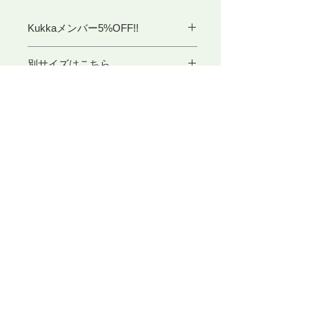
Kukkaメンバー5%OFF!!
別サイズはこちら
30cm
33cm
​東京アートセンター
弊社は、1975年創業の本格的に学べる手織り教室としてスタ
40cm
ートいたしました。手織りを素材から学べるように、併設され
たオリジナル糸専門店では、 絹・毛・綿・麻という天然繊維
から生み出された品質の高い糸を取り扱っております。色彩豊
50cm
かな糸は、手織り、手編み、その他様々な技法に適し、数多く
の評価のお声を頂いております。専門のスタッフが、あなたの
「つくりたいもの」をお手伝いいたします。
60cm
〒104-0061
​東京都中央区銀座3-11-1 ニュー銀座ビル4F
TEL ：
03-3546-8880
E-mail ：
info@artcenter.co.jp
営業時間：10:00～18:30 (土日～17:30）
定休日 ： 祝祭日・第1日曜
LINE友だち追加