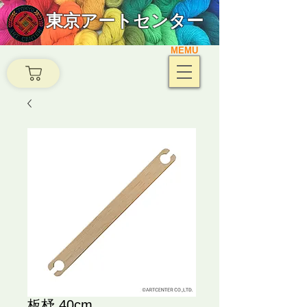
東京アートセンター
MEMU
板杼 40cm