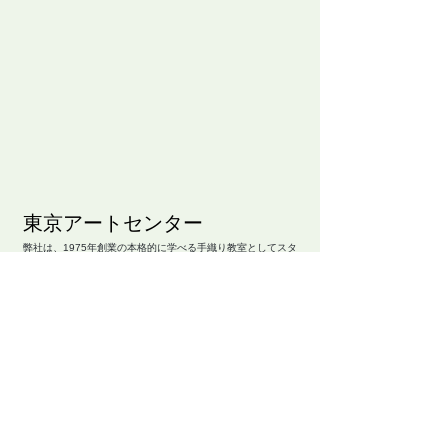
​東京アートセンター
弊社は、1975年創業の本格的に学べる手織り教室としてスタ
ートいたしました。手織りを素材から学べるように、併設され
たオリジナル糸専門店では、 絹・毛・綿・麻という天然繊維
から生み出された品質の高い糸を取り扱っております。色彩豊
かな糸は、手織り、手編み、その他様々な技法に適し、数多く
の評価のお声を頂いております。専門のスタッフが、あなたの
「つくりたいもの」をお手伝いいたします。
〒104-0061
​東京都中央区銀座3-11-1 ニュー銀座ビル4F
TEL ：
03-3546-8880
E-mail ：
info@artcenter.co.jp
営業時間：10:00～18:30 (土日～17:30）
定休日 ： 祝祭日・第1日曜