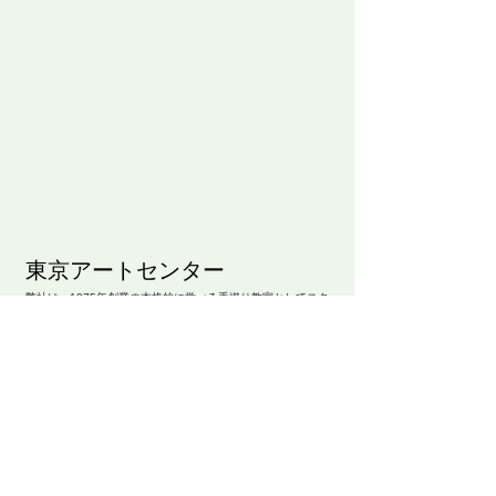
​東京アートセンター
弊社は、1975年創業の本格的に学べる手織り教室としてスタ
ートいたしました。手織りを素材から学べるように、併設され
たオリジナル糸専門店では、 絹・毛・綿・麻という天然繊維
から生み出された品質の高い糸を取り扱っております。色彩豊
かな糸は、手織り、手編み、その他様々な技法に適し、数多く
の評価のお声を頂いております。専門のスタッフが、あなたの
「つくりたいもの」をお手伝いいたします。
〒104-0061
​東京都中央区銀座3-11-1 ニュー銀座ビル4F
TEL ：
03-3546-8880
E-mail ：
info@artcenter.co.jp
営業時間：10:00～18:30 (土日～17:30）