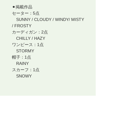
⚫︎掲載作品
セーター：5点
SUNNY / CLOUDY / WINDY/ MISTY
/ FROSTY
カーディガン：2点
CHILLY / HAZY
ワンピース：1点
STORMY
帽子：1点
RAINY
スカーフ：1点
SNOWY
送料について
書籍１冊・郵送をご選択の上でご購入
Kukkaメンバー割引対象外
の場合、レターパックライト
全国一律
送料430円
にてお届けいたします。(ご