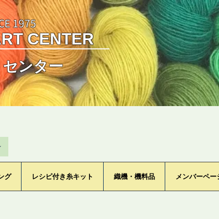
CE 1975
ART CENTER
トセンター
ン
ング
レシピ付き糸キット
織機・機料品
メンバーペー