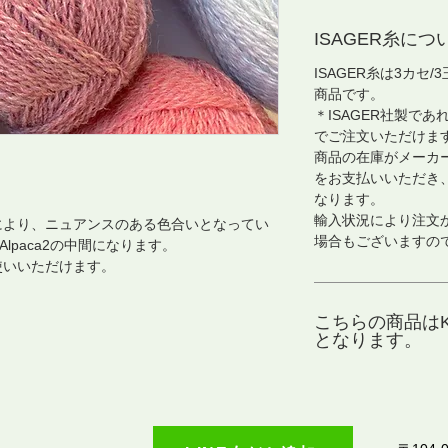
ISAGER糸につ
ISAGER糸は3カセ
商品です。
＊ISAGER社製であ
でご注文いただけま
商品の在庫がメーカ
をお支払いいただき
なります。
輸入状況により注文
により、ニュアンスのある色合いとなってい
場合もございますの
Alpaca2の中間になります。
使いいただけます。
こちらの商品はK
となります。