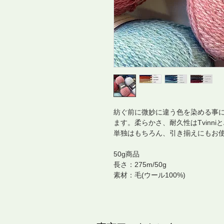
紡ぐ前に微妙に違う色を染める事
ます。柔らかさ、耐久性はTvinniと
単独はもちろん、引き揃えにもお
50g商品
長さ：275m/50g
素材：毛(ウール100%)