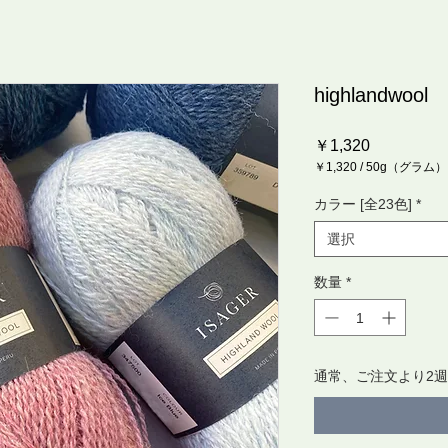
highlandwool
価
￥1,320
格
￥1,320
/
50g（グラム）
50g
ご
カラー [全23色]
*
と
に
選択
￥1,320
数量
*
通常、ご注文より2