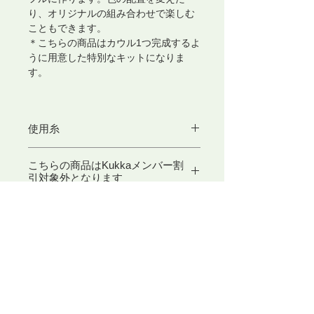
り、オリジナルの組み合わせで楽しむ
こともできます。
＊こちらの商品はカウル1つ完成するよ
うに用意した特別なキットになりま
す。
使用糸
Boucle(アルパカ100% )100g 1色 ：
こちらの商品はKukkaメンバー割
isager社製
引対象外となります
Jensen(ウール100% )12g 5色：isager
社製
レシピ付き(デザイン:ヘルガ・イサガ
ISAGER商品・ISAGER糸使用キ
ットについて
ー)
SAGERキット・ISAGER糸使用キット
はお取り寄せ商品です。
商品の在庫がメーカーに確認でき次
​東京アートセンター
第、先払いにて代金をお支払いいただ
弊社は、1975年創業の本格的に学べる手織り教室としてスタ
き、