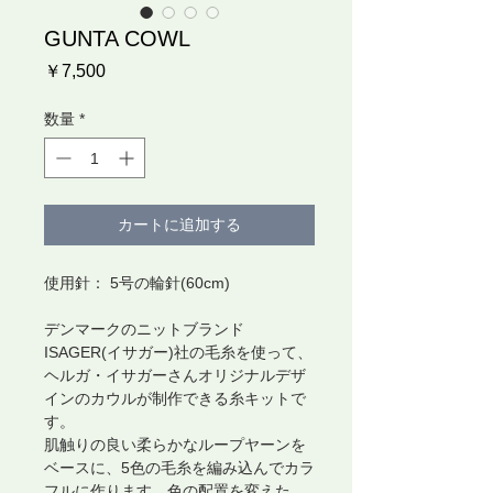
GUNTA COWL
価
￥7,500
格
数量
*
カートに追加する
使用針： 5号の輪針(60cm)
デンマークのニットブランド
ISAGER(イサガー)社の毛糸を使って、
ヘルガ・イサガーさんオリジナルデザ
インのカウルが制作できる糸キットで
す。
肌触りの良い柔らかなループヤーンを
ベースに、5色の毛糸を編み込んでカラ
フルに作ります。色の配置を変えた