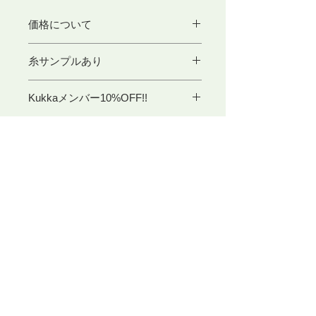
価格について
こちらの商品は1カセあたり300g前後
糸サンプルあり
で販売しております。
ご注文画面での表示価格は目安として
ご希望の方はこちらをクリック
ご覧くださいますよう、よろしくお願
Kukkaメンバー10%OFF!!
い申し上げます。
kukkaメンバーとは?
正式な代金はご注文後にメールにてお
在庫について
知らせいたします。
「在庫なし」と表記されている場合、
入荷待ちとなっております。
ご了承くださいませ。
​東京アートセンター
弊社は、1975年創業の本格的に学べる手織り教室としてスタ
ートいたしました。手織りを素材から学べるように、併設され
たオリジナル糸専門店では、 絹・毛・綿・麻という天然繊維
から生み出された品質の高い糸を取り扱っております。色彩豊
かな糸は、手織り、手編み、その他様々な技法に適し、数多く
の評価のお声を頂いております。専門のスタッフが、あなたの
「つくりたいもの」をお手伝いいたします。
〒104-0061
​東京都中央区銀座3-11-1 ニュー銀座ビル4F
TEL ：
03-3546-8880