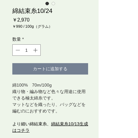
綿結束糸10/24
価
￥2,970
格
￥990
/
100g（グラム）
100g
ご
数量
*
と
に
￥990
カートに追加する
綿100% 70m/100g
織り物・編み物など色々な用途に使用
できる極太綿糸です。
マットなどを織ったり、バッグなどを
編むのにおすすめです。
より細い綿結束糸、
綿結束糸10/13生成
はコチラ