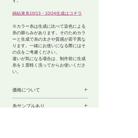
す。
綿結束糸10/13・10/24生成はコチラ
※カラー糸は生成に比べて染色による
糸の膨らみがあります。そのためカラ
ーと生成で糸の太さや質感が若干異な
ります。一緒にお使いになる際にはそ
の点をご考慮ください。
違いが気になる場合は、制作前に生成
糸を１度軽く洗ってからお使いくださ
い。
価格について
こちらの商品は1カセあたり150g前後
糸サンプルあり
で販売しております。
ご注文画面での表示価格は目安として
ご希望の方はこちらをクリック
ご覧くださいますよう、よろしくお願
在庫について
い申し上げます。
現在選択できない色番に関しまして
正式な代金はご注文後にメールにてお
Kukkaメンバー10%OFF!!