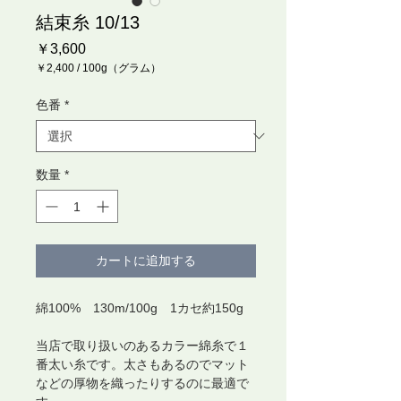
結束糸 10/13
価
￥3,600
格
￥2,400
/
100g（グラム）
100g
ご
色番
*
と
に
￥2,400
数量
*
カートに追加する
綿100% 130m/100g 1カセ約150g
当店で取り扱いのあるカラー綿糸で１
番太い糸です。太さもあるのでマット
などの厚物を織ったりするのに最適で