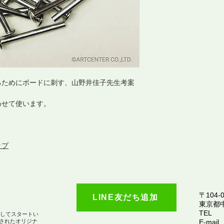
るためにボードに刺す、山野井佳子先生考案
わせて使います。
ップ
〒104-0
LINE友だち追加
​東京都
TEL
としてスタートい
されたオリジナ
E-mail