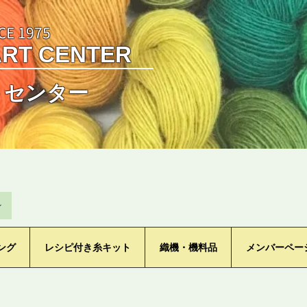
CE 1975
ART CENTER
トセンター
ン
ング
レシピ付き糸キット
織機・機料品
メンバーペー