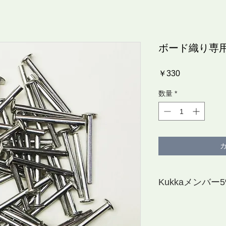
ボード織り専
価
￥330
格
数量
*
Kukkaメンバー5%