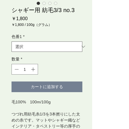
シャギー用 紡毛3/3 no.3
価
￥1,800
格
￥1,800
/
100g（グラム）
100g
ご
色番1
*
と
に
￥1,800
数量
*
カートに追加する
毛100% 100m/100g
つづれ用紡毛糸1/3を3本撚りにした太
めの糸です。マットやシャギー織など
インテリア・タペストリー等の厚手の