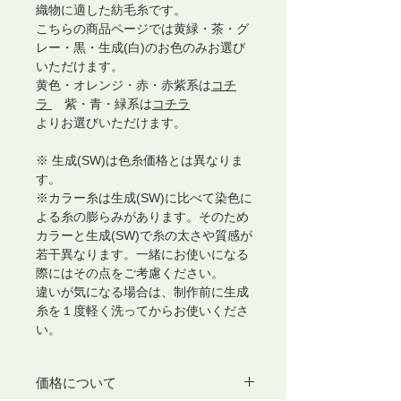
織物に適した紡毛糸です。
こちらの商品ページでは黄緑・茶・グ
レー・黒・生成(白)のお色のみお選び
いただけます。
黄色・オレンジ・赤・赤紫系は
コチ
ラ
紫・青・緑系は
コチラ
よりお選びいただけます。
※ 生成(SW)は色糸価格とは異なりま
す。
※カラー糸は生成(SW)に比べて染色に
よる糸の膨らみがあります。そのため
カラーと生成(SW)で糸の太さや質感が
若干異なります。一緒にお使いになる
際にはその点をご考慮ください。
違いが気になる場合は、制作前に生成
糸を１度軽く洗ってからお使いくださ
い。
価格について