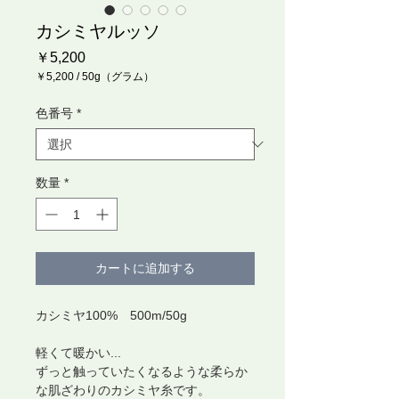
カシミヤルッソ
価
￥5,200
格
￥5,200
/
50g（グラム）
50g
ご
色番号
*
と
に
￥5,200
数量
*
カートに追加する
カシミヤ100% 500m/50g
軽くて暖かい...
ずっと触っていたくなるような柔らか
な肌ざわりのカシミヤ糸です。