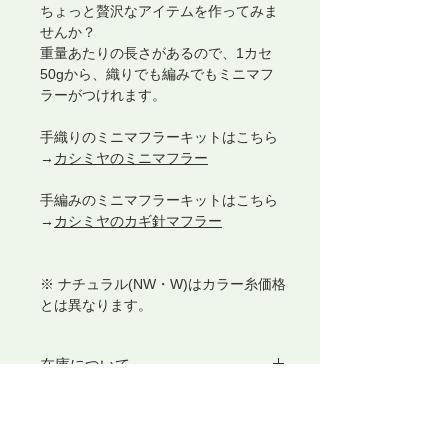
ちょっと贅沢なアイテムを作ってみま
せんか？
重量あたりの長さがあるので、1カセ
50gから、織りでも編みでもミニマフ
ラーがつけれます。
手織りのミニマフラーキットはこちら
→
カシミヤのミニマフラー
手編みのミニマフラーキットはこちら
→
カシミヤのカギ針マフラー
※ ナチュラル(NW・W)はカラー糸価格
とは異なります。
在庫について
現在、選択できない色番に関しまして
Kukkaメンバー5%OFF!!
は、入荷待ちとなっております。
ご了承くださいませ。