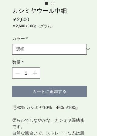
カシミヤウール中細
価
￥2,600
格
￥2,600
/
100g（グラム）
100g
ご
カラー
*
と
に
￥2,600
数量
*
カートに追加する
毛90% カシミヤ10% 460m/100g
柔らかでしなやかな、カシミヤ混紡糸
です。
自然な風合いで、ストレートな糸は肌