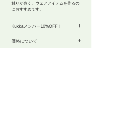
触りが良く、ウェアアイテムを作るの
におすすめです。
Kukkaメンバー10%OFF!!
価格について
こちらの商品は1カセ100g〜110gで販
在庫について
売しております。
ご注文画面での表示価格は目安として
現在、選択できない色番に関しまして
ご覧くださいますよう、よろしくお願
は、入荷待ちとなっております。
い申し上げます。
ご了承くださいませ。
​東京アートセンター
正式な代金はご注文後にメールにてお
知らせいたします。
弊社は、1975年創業の本格的に学べる手織り教室としてスタ
ートいたしました。手織りを素材から学べるように、併設され
たオリジナル糸専門店では、 絹・毛・綿・麻という天然繊維
から生み出された品質の高い糸を取り扱っております。色彩豊
かな糸は、手織り、手編み、その他様々な技法に適し、数多く
の評価のお声を頂いております。専門のスタッフが、あなたの
「つくりたいもの」をお手伝いいたします。
〒104-0061
​東京都中央区銀座3-11-1 ニュー銀座ビル4F
TEL ：
03-3546-8880