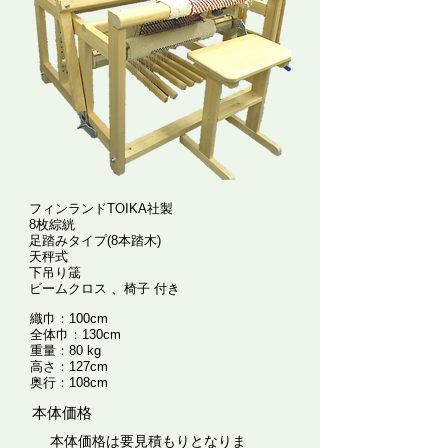
フィンランドTOIKA社製​
8枚綜絖
足踏みタイプ(8本踏木)
天秤式
下吊り筬 ​
ビームクロス 、椅子 付き
織巾：100
cm
全体巾：130cm
重量：80 kg
高さ：127cm
奥行：108cm
​本体価格
​ 本体価格は要見積もりとなりま