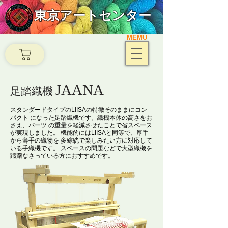
東京アートセンター
MEMU
JAANA
足踏織機
スタンダードタイプのLIISAの特徴そのままにコン
パクト になった足踏織機です。織機本体の高さをお
さえ、パーツ の重量を軽減させたことで省スペース
が実現しました。 機能的にはLIISAと同等で、厚手
から薄手の織物を 多綜絖で楽しみたい方に対応して
いる手織機です。 スペースの問題などで大型織機を
躊躇なさっている方におすすめです。