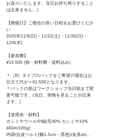
お送りいたします。当日お持ち帰りすること
は出来ません。)
【開催日】ご都合の良い日程をお選びくださ
い
2025年11/9(日)・11/22(土)・11/30(日)・
12/4(木)
【参加費】
¥19,500 (税・材料費・送料込み)                  
＊［B］タイプのバックをご希望の場合はお
仕立て代が＋¥1,500となります。
＊バックの形はワークショップ当日朝まで変
更可能です。(当日、実物を見ることが出来
ます。)
【使用糸・材料】
カシミヤウール中細(毛90% カシミヤ10%　
460m/100g)
内袋/合皮ベルト(幅1.5cm・黒色)/金具etc...