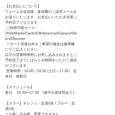
【お支払いについて】
フォームを送信後、参加費のご請求メールを
お送りいたします。お支払いいただき次第ご
予約完了となります。
 ご利用可能カード：
VISA/MasterCard/JCB/AmericanExpress/Din
ers/Discover
 ＊カード決算以外をご希望の場合は備考欄
にてご記入ください。
以下の営業時間外にお申し込みされますとご
予約完了までしばらくお時間をいただく場合
がございます。
 営業時間：10:00～18:30 (土日～17:30） 定
休日：祝祭日
【スケジュール】
各日　 10:30〜17:00　(途中お昼休憩あり)
【カラー】オレンジ：定員5名 / ブルー：定
員3名
＊お申し込み後、変更できません。