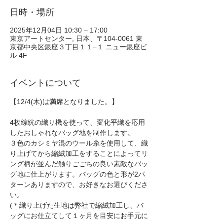
日時・場所
2025年12月04日 10:30 – 17:00
東京アートセンター, 日本、〒104-0061 東
京都中央区銀座３丁目１１−１ ニュー銀座ビ
ル 4F
イベントについて
【12/4(木)は満席となりました。】
4枚綜絖の織り機を使って、変化平織を応用
したおしゃれなバッグ地を制作します。
３色のカシミヤ混のウール糸を使用して、織
り上げてから縮絨加工をすることによってリ
ング柄が並んだ触りごごちの良い素敵なバッ
グ地に仕上がります。バッグの色と形が2パ
ターンありますので、お好きなお選びくださ
い。
(＊織り上げた生地は弊社で縮絨加工し、バ
ッグにお仕立てして１ヶ月を目安にお手元に