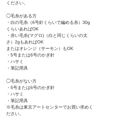
ください。
◯毛糸がある方
・白の毛糸（6号針くらいで編める糸）30g
くらいあればOK
・赤い毛糸(マグロ)（白と同じくらいの太
さ）2gもあればOK
またはオレンジ（サーモン）もOK
・5号または6号のかぎ針
・ハサミ
・筆記用具
◯毛糸がない方
・5号または6号のかぎ針
・ハサミ
・筆記用具
※毛糸は東京アートセンターでお買い求めく
ださい。
【作家について】