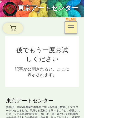
東京アートセンター
MEMU
後でもう一度お試
しください
記事が公開されると、ここに
表示されます。
​東京アートセンター
弊社は、1975年創業の本格的に学べる手織り教室としてスタ
ートいたしました。手織りを素材から学べるように、併設され
たオリジナル糸専門店では、 絹・毛・綿・麻という天然繊維
から生み出された品質の高い糸を取り扱っております。色彩豊