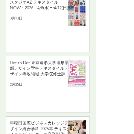
スタジオAZ テキスタイル
NOW・2026 4/8(水)〜4/12(日)
3月13日
Dot to Dot 東京造形大学造形学
部デザイン学科テキスタイルデ
ザイン専攻領域 大学院修士課程
デザイン研究領域 2025年度有志
2月25日
卒業制作・終了制作展
3/11(水)〜3/1５(日)
早稲田国際ビジネスカレッジデ
ザイン総合学科 2026年 テキスタ