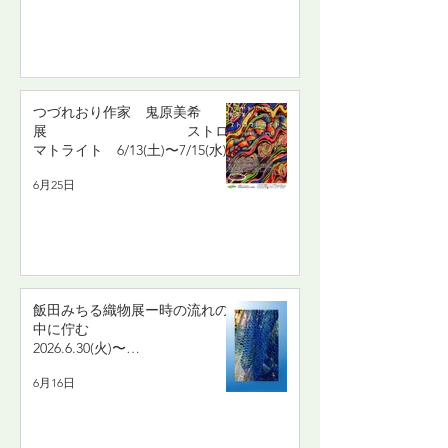
つづれおり作家 鬼原美希
展 ストロ
マトライト 6/13(土)〜7/15(水)
6月25日
飯田みちる織物展ー時の流れの
中に佇む
2026.6.30(火)〜
7.5(日)
6月16日
もじり織と絣の手織り布の展
示と販売