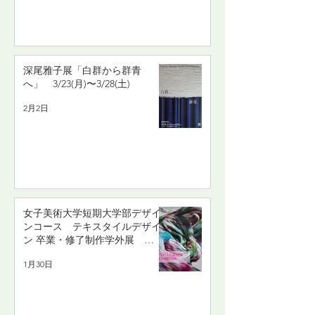
深尾雅子展「白群から群青
へ」 3/23(月)〜3/28(土)
2月2日
女子美術大学短期大学部デザイ
ンコース テキスタイルデザイ
ン 卒業・修了制作学外展
2/12(木)〜2/15(日)
1月30日