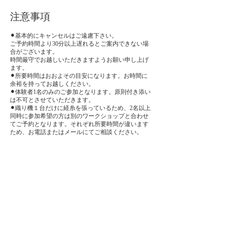
注意事項
⚫︎基本的にキャンセルはご遠慮下さい。
ご予約時間より30分以上遅れるとご案内できない場
合がございます。
時間厳守でお越しいただきますようお願い申し上げ
ます。
⚫︎所要時間はおおよその目安になります。お時間に
余裕を持ってお越しください。
⚫︎体験者1名のみのご参加となります。原則付き添い
は不可とさせていただきます。
⚫︎織り機１台だけに経糸を張っているため、2名以上
同時に参加希望の方は別のワークショップと合わせ
てご予約となります。それぞれ所要時間が違います
ため、お電話またはメールにてご相談ください。
⚫︎当店のフォームは「仮予約」になります。
フォームをお送りした時点でご予約完了にはなりま
せんのでご注意ください。
お客様からリクエストされた日時が受付可能か確認
次第、承認メールをお送りします。承認メールが届
いた時点でご予約完了となります。
お問い合わせ先