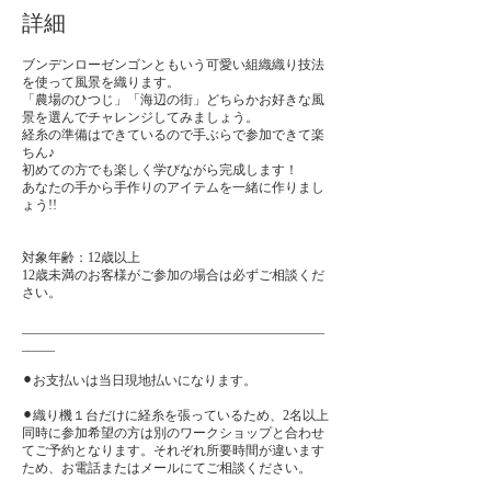
詳細
ブンデンローゼンゴンともいう可愛い組織織り技法
を使って風景を織ります。
「農場のひつじ」「海辺の街」どちらかお好きな風
景を選んでチャレンジしてみましょう。
経糸の準備はできているので手ぶらで参加できて楽
ちん♪
初めての方でも楽しく学びながら完成します！
あなたの手から手作りのアイテムを一緒に作りまし
ょう!!
対象年齢：12歳以上
12歳未満のお客様がご参加の場合は必ずご相談くだ
さい。
______________________________________________
_____
⚫︎お支払いは当日現地払いになります。
⚫︎織り機１台だけに経糸を張っているため、2名以上
同時に参加希望の方は別のワークショップと合わせ
てご予約となります。それぞれ所要時間が違います
ため、お電話またはメールにてご相談ください。