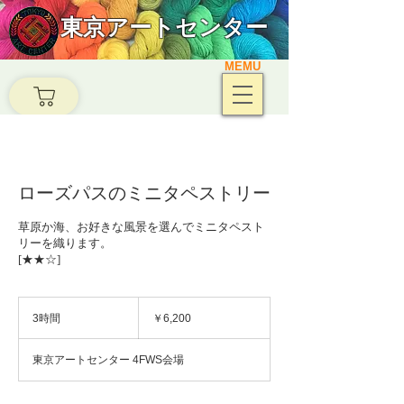
東京アートセンター
MEMU
ローズパスのミニタペストリー
草原か海、お好きな風景を選んでミニタペスト
リーを織ります。
[★★☆]
6,200
円
3時間
3
￥6,200
時
間
東京アートセンター 4FWS会場