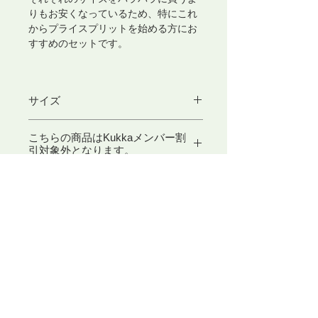
りもお安くなっているため、特にこれ
からプライスプリットを始める方にお
すすめのセットです。
サイズ
S： 直径4mm
こちらの商品はKukkaメンバー割
M： 直径5mm
引対象外となります。
L： 直径6mm
関連商品
1本ずつのバラ売りは
コチラ
プライスプリット用撚り機は
コチラ
​東京アートセンター
弊社は、1975年創業の本格的に学べる手織り教室としてスタ
ートいたしました。手織りを素材から学べるように、併設され
たオリジナル糸専門店では、 絹・毛・綿・麻という天然繊維
から生み出された品質の高い糸を取り扱っております。色彩豊
かな糸は、手織り、手編み、その他様々な技法に適し、数多く
の評価のお声を頂いております。専門のスタッフが、あなたの