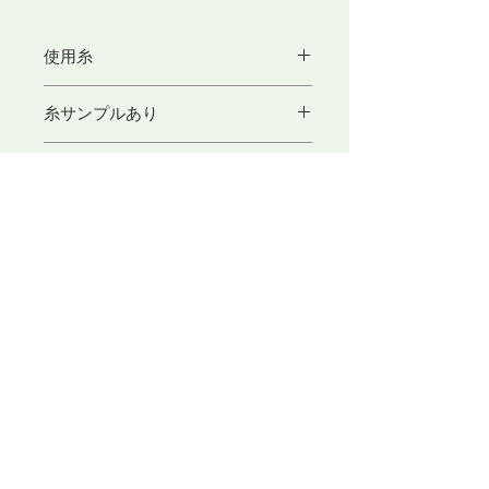
使用糸
つづれ用紡毛1/3(毛100%) 10g巻き×6
糸サンプルあり
色
ご希望の方はこちらをクリック
Kukkaメンバー5%OFF!!
​東京アートセンター
弊社は、1975年創業の本格的に学べる手織り教室としてスタ
ートいたしました。手織りを素材から学べるように、併設され
たオリジナル糸専門店では、 絹・毛・綿・麻という天然繊維
から生み出された品質の高い糸を取り扱っております。色彩豊
かな糸は、手織り、手編み、その他様々な技法に適し、数多く
の評価のお声を頂いております。専門のスタッフが、あなたの
「つくりたいもの」をお手伝いいたします。
〒104-0061
​東京都中央区銀座3-11-1 ニュー銀座ビル4F
TEL ：
03-3546-8880
E-mail ：
info@artcenter.co.jp
営業時間：10:00～18:30 (土日～17:30）