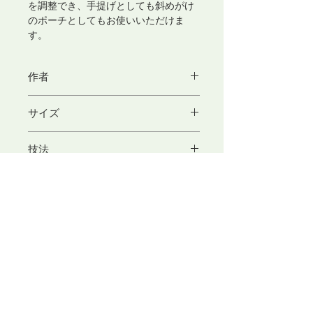
を調整でき、手提げとしても斜めがけ
のポーチとしてもお使いいただけま
す。
作者
東京アートセンター
サイズ
東京アートセンターの製品をもっと見
る
H24cm×W18(cm)
技法
マチの深さ：11cm
ストラップ長：約125cm
裂織り/変化綾織
素材
表面：絹/綿
内袋：綿
ストラップ：レーヨン
​東京アートセンター
弊社は、1975年創業の本格的に学べる手織り教室としてスタ
ートいたしました。手織りを素材から学べるように、併設され
たオリジナル糸専門店では、 絹・毛・綿・麻という天然繊維
から生み出された品質の高い糸を取り扱っております。色彩豊
かな糸は、手織り、手編み、その他様々な技法に適し、数多く
の評価のお声を頂いております。専門のスタッフが、あなたの