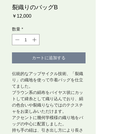
裂織りのバッグB
価
￥12,000
格
数量
*
カートに追加する
伝統的なアップサイクル技術、「裂織
り」の織地を使って巾着バッグを仕立
てました。
ブラウン系の絹布をバイヤス状にカッ
トして緯糸として織り込んでおり、絹
の色合いや裂織りならではのテクスチ
ャをお楽しみいただけます。
アクセントに幾何学模様の織り地をバ
ッグの中心に配置しました。
持ち手の紐は、引き出し方により長さ