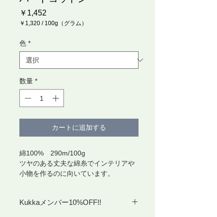
価
￥1,452
格
￥1,320
/
100g（グラム）
100g
ご
色
*
と
に
￥1,320
数量
*
カートに追加する
綿100% 290m/100g
ツヤのある丈夫な綿糸でインテリアや
小物を作るのに向いています。
Kukkaメンバー10%OFF!!