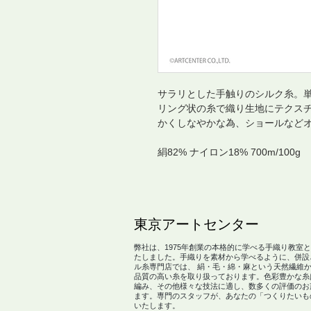
サラリとした手触りのシルク糸。単
リング状の糸で織り生地にテクス
かくしなやかな為、ショールなど
絹82% ナイロン18% 700m/100g
​東京アートセンター
弊社は、1975年創業の本格的に学べる手織り教室
たしました。手織りを素材から学べるように、併設
ル糸専門店では、 絹・毛・綿・麻という天然繊維
品質の高い糸を取り扱っております。色彩豊かな糸
編み、その他様々な技法に適し、数多くの評価のお
ます。専門のスタッフが、あなたの「つくりたいも
いたします。