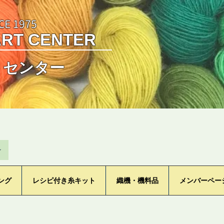
CE 1975
ART CENTER
トセンター
ン
ング
レシピ付き糸キット
織機・機料品
メンバーペー