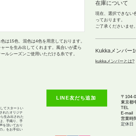
在庫について
現在、選択できない
っております。
ご了承くださいませ
色は15色、混色は4色を用意しております。
チャーを生み出してくれます。風合いが柔ら
Kukkaメンバー10
オールシーズンご使用いただける糸です。
kukkaメンバーとは?
〒104-0
LINE友だち追加
​東京都
TEL
としてスタートい
されたオリジナ
E-mail
から生み出された
営業時間：
は、手織り、手
定休日
声を頂いており
の」をお手伝い