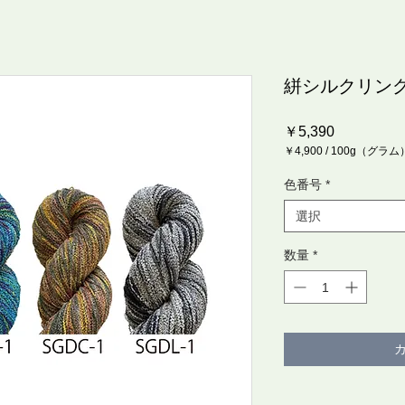
絣シルクリン
価
￥5,390
格
￥4,900
/
100g（グラム
100g
ご
色番号
*
と
に
選択
￥4,900
数量
*