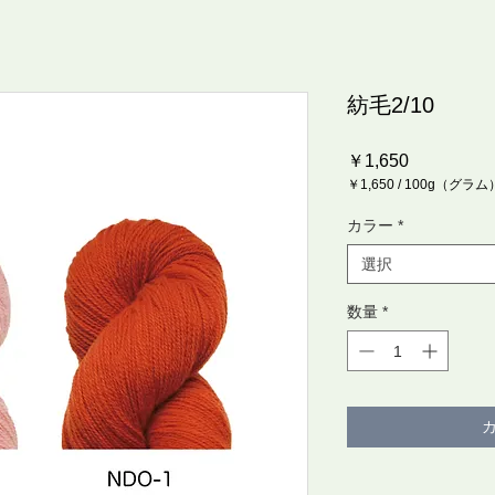
紡毛2/10
価
￥1,650
格
￥1,650
/
100g（グラム
100g
ご
カラー
*
と
に
選択
￥1,650
数量
*