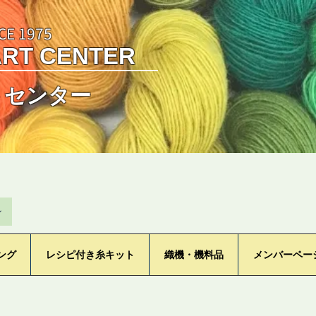
CE 1975
ART CENTER
トセンター
ン
ング
レシピ付き糸キット
織機・機料品
メンバーペー