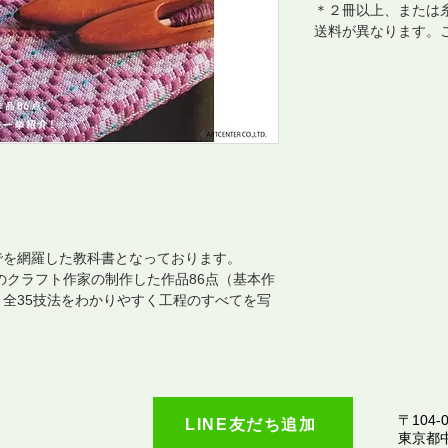
＊２冊以上、または
送料が異なります。
でを網羅した教科書となっております。
名のクラフト作家の制作した作品86点（基本作
全35技法をわかりやすく工程のすべてを写
。
〒104-0
LINE友だち追加
​東京都