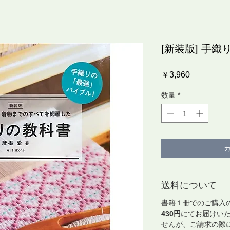
[新装版] 手
価
￥3,960
格
数量
*
送料について
書籍１冊でのご購入
430円
にてお届けいた
せんが、ご請求の際