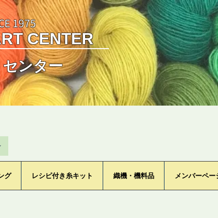
CE 1975
ART CENTER
トセンター
ン
ング
レシピ付き糸キット
織機・機料品
メンバーペー