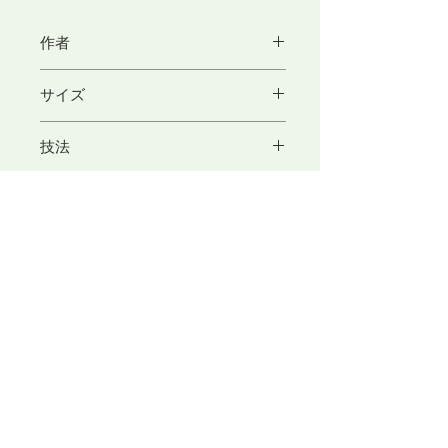
作者
東京アートセンター
サイズ
東京アートセンターの製品をもっと見
る
H160×W90(cm)
技法
組織織（昼夜織）
素材
ウール
​東京アートセンター
弊社は、1975年創業の本格的に学べる手織り教室としてスタ
ートいたしました。手織りを素材から学べるように、併設され
たオリジナル糸専門店では、 絹・毛・綿・麻という天然繊維
から生み出された品質の高い糸を取り扱っております。色彩豊
かな糸は、手織り、手編み、その他様々な技法に適し、数多く
の評価のお声を頂いております。専門のスタッフが、あなたの
「つくりたいもの」をお手伝いいたします。
〒104-0061
​東京都中央区銀座3-11-1 ニュー銀座ビル4F