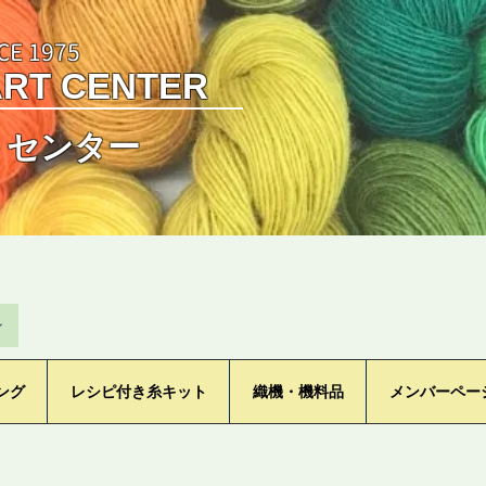
CE 1975
ART CENTER
トセンター
ン
ング
レシピ付き糸キット
織機・機料品
メンバーペー