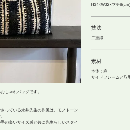
H34×W32×マチ8(cm
技法
二重織
素材
本体：麻
サイドフレームと取
いおしゃれバッグです。
なさっている永井先生の作風は、モノトーン
す。
勝手の良いサイズ感と共に先生らしいスタイ