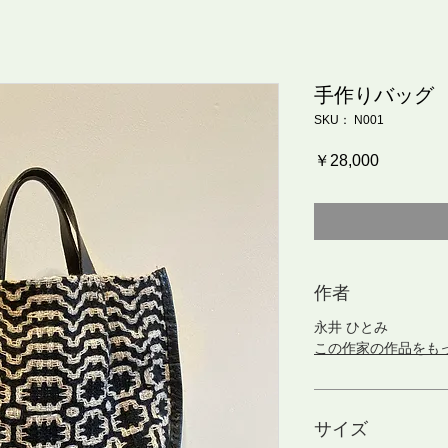
手作りバッグ
SKU： N001
価
￥28,000
格
作者
永井 ひとみ
この作家の作品をも
サイズ