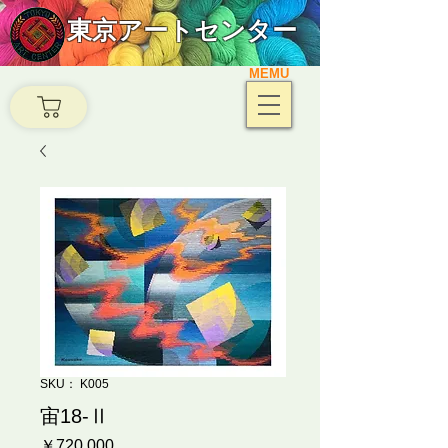
東京アートセンター
MEMU
SKU： K005
宙18-Ⅱ
価
￥720,000