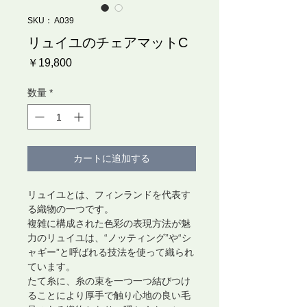
SKU： A039
リュイユのチェアマットC
価
￥19,800
格
数量
*
カートに追加する
リュイユとは、フィンランドを代表す
る織物の一つです。
複雑に構成された色彩の表現方法が魅
力のリュイユは、“ノッティング”や“シ
ャギー”と呼ばれる技法を使って織られ
ています。
たて糸に、糸の束を一つ一つ結びつけ
ることにより厚手で触り心地の良い毛