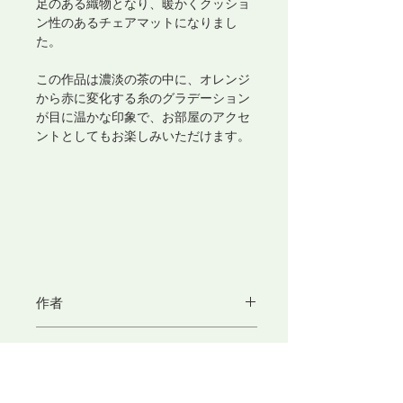
足のある織物となり、暖かくクッショ
ン性のあるチェアマットになりまし
た。
この作品は濃淡の茶の中に、オレンジ
から赤に変化する糸のグラデーション
が目に温かな印象で、お部屋のアクセ
ントとしてもお楽しみいただけます。
作者
東京アートセンター
サイズ
東京アートセンターの製品をもっと見
る
H33cm×W33(cm)
技法