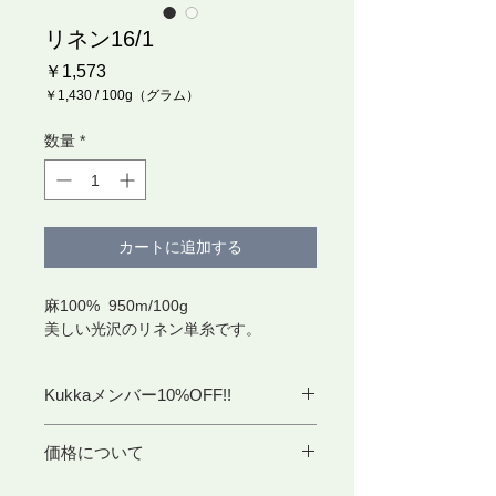
リネン16/1
価
￥1,573
格
￥1,430
/
100g（グラム）
100g
ご
数量
*
と
に
￥1,430
カートに追加する
麻100% 950m/100g
美しい光沢のリネン単糸です。
Kukkaメンバー10%OFF!!
kukkaメンバーとは?
価格について
こちらの商品は1カセあたり100g〜