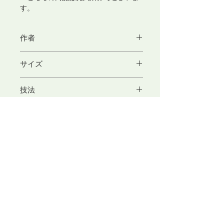
す。
作者
深尾 雅子
サイズ
この作家の作品をもっと見る
H29cm×W38~31(cm)
技法
ハンドル高：16cm
ラーヌ織り
素材
ウール・綿・革
​東京アートセンター
弊社は、1975年創業の本格的に学べる手織り教室としてスタ
ートいたしました。手織りを素材から学べるように、併設され
たオリジナル糸専門店では、 絹・毛・綿・麻という天然繊維
から生み出された品質の高い糸を取り扱っております。色彩豊
かな糸は、手織り、手編み、その他様々な技法に適し、数多く
の評価のお声を頂いております。専門のスタッフが、あなたの
「つくりたいもの」をお手伝いいたします。