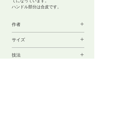
てになっています。
ハンドル部分は合皮です。
作者
深尾 雅子
サイズ
この作家の作品をもっと見る
H23×W39(cm)
技法
ハンドル高：16cm
ラーヌ織り
素材
ウール・綿・革
​東京アートセンター
弊社は、1975年創業の本格的に学べる手織り教室としてスタ
ートいたしました。手織りを素材から学べるように、併設され
たオリジナル糸専門店では、 絹・毛・綿・麻という天然繊維
から生み出された品質の高い糸を取り扱っております。色彩豊
かな糸は、手織り、手編み、その他様々な技法に適し、数多く
の評価のお声を頂いております。専門のスタッフが、あなたの
「つくりたいもの」をお手伝いいたします。