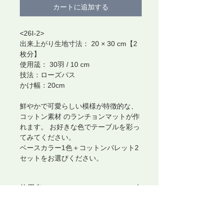
カートに追加する
<26I-2>
出来上がり生地寸法： 20 × 30 cm【2
枚分】
使用筬： 30羽 / 10 cm
技法：ローズパス
かけ幅：20cm
鮮やかで可愛らしい模様が特徴的な、
コットン素材 のランチョンマットが作
れます。 お好きな色でテーブルを彩っ
てみてください。
ベースカラー1色＋コットンパレット2
セットをお選びください。
使用糸
綿結束糸10/13(綿100%)1カセ
Kukkaメンバー5%OFF!!
cotton pallet (4色・綿100%) 2セット