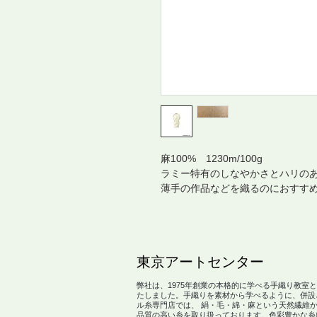
麻100% 1230m/100g
ラミー特有のしなやかさとハリの
薄手の作品などを織るのにおすす
​東京アートセンター
弊社は、1975年創業の本格的に学べる手織り教室
たしました。手織りを素材から学べるように、併設
ル糸専門店では、 絹・毛・綿・麻という天然繊維
品質の高い糸を取り扱っております。色彩豊かな糸