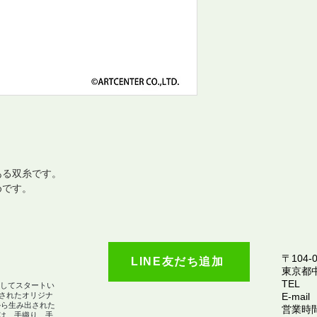
ある双糸です。
めです。
〒104-0
LINE友だち追加
​東京都
TEL
としてスタートい
されたオリジナ
E-mail
から生み出された
営業時間：
は、手織り、手