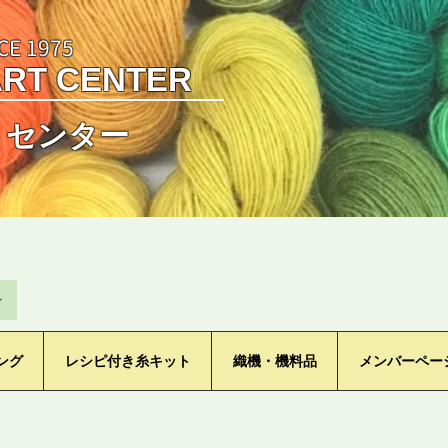
CE 1975
ART CENTER
トセンター
ン
ング
レシピ付き糸キット
織機・機料品
メンバーペー