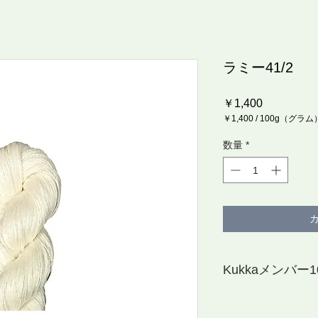
ラミー41/2
価
￥1,400
格
￥1,400
/
100g（グラム
100g
ご
数量
*
と
に
￥1,400
Kukkaメンバー10