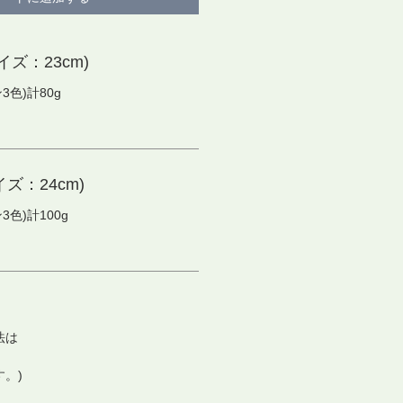
ズ：23cm)
色)計80g
ズ：24cm)
色)計100g
法は
す。)