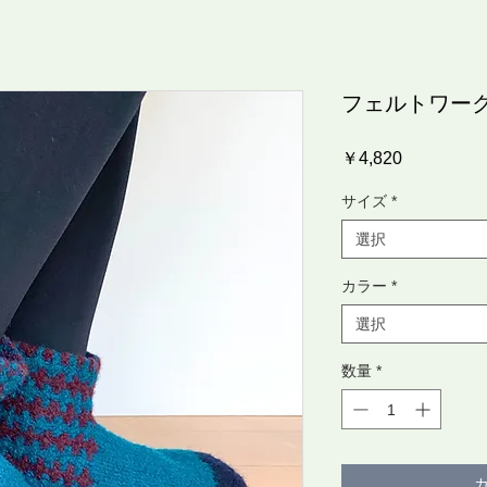
フェルトワー
価
￥4,820
格
サイズ
*
選択
カラー
*
選択
数量
*