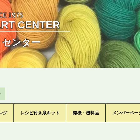
CE 1975
ART CENTER
トセンター
ン
ング
レシピ付き糸キット
織機・機料品
メンバーペー