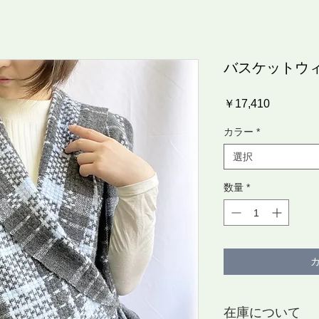
バスケットウ
価
￥17,410
格
カラー
*
選択
数量
*
在庫について