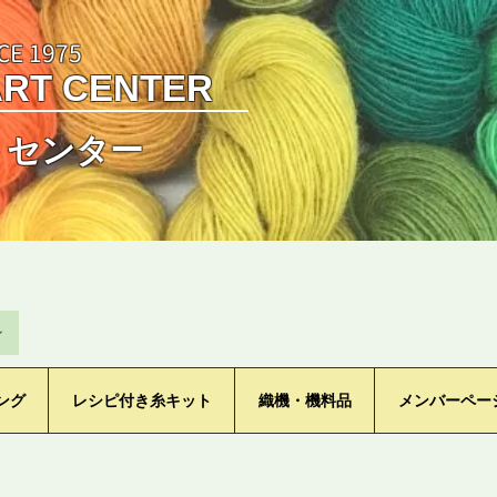
CE 1975
ART CENTER
トセンター
ン
ング
レシピ付き糸キット
織機・機料品
メンバーペー