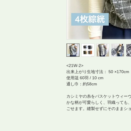
<21W-2>
出来上がり生地寸法： 50 ×170cm
使用筬 60羽 / 10 cm
通し巾：約58cm
カシミヤの糸をバスケットウィーヴ
かな柄が可愛らしく、羽織っても、
ごせます。縫製せずにそのままシ