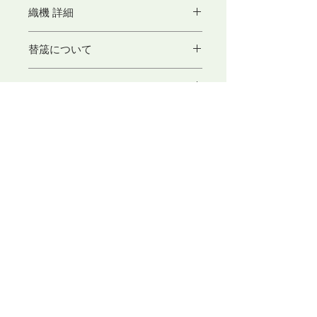
織機 詳細
織巾
全体
高さ
奥行
替筬について
巾
替筬50cm幅をお求めの方はこちら
Kukkaメンバー5%OFF!!
50cm
63cm
15cm→9cm
60cm→39cm
アシュフォード社製
キャリバッグ、50幅30羽筬、板杼2
枚、筬綜絖通し、はたぐさ10枚 付
​東京アートセンター
弊社は、1975年創業の本格的に学べる手織り教室としてスタ
ートいたしました。手織りを素材から学べるように、併設され
たオリジナル糸専門店では、 絹・毛・綿・麻という天然繊維
から生み出された品質の高い糸を取り扱っております。色彩豊
かな糸は、手織り、手編み、その他様々な技法に適し、数多く
の評価のお声を頂いております。専門のスタッフが、あなたの
「つくりたいもの」をお手伝いいたします。
〒104-0061
​東京都中央区銀座3-11-1 ニュー銀座ビル4F
TEL ：
03-3546-8880
E-mail ：
info@artcenter.co.jp
営業時間：10:00～18:30 (土日～17:30）
定休日 ： 祝祭日・第1日曜